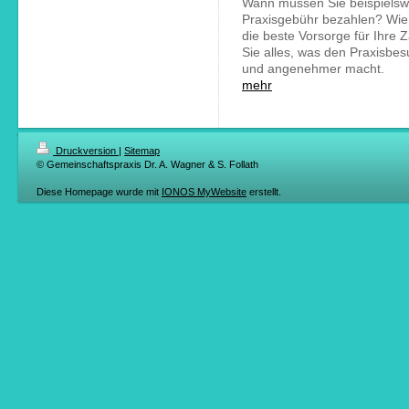
Wann müssen Sie beispielsw
Praxisgebühr bezahlen? Wie 
die beste Vorsorge für Ihre 
Sie alles, was den Praxisbes
und angenehmer macht.
mehr
Druckversion
|
Sitemap
© Gemeinschaftspraxis Dr. A. Wagner & S. Follath
Diese Homepage wurde mit
IONOS MyWebsite
erstellt.